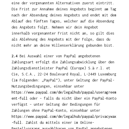
eine der vorgenannten Alternativen zuerst eintritt.
Die Frist zur Annahme deines Angebots beginnt am Tag
nach der Absendung deines Angebots und endet mit dem
Ablauf des fünften Tages, welcher auf die Absendung
des Angebots folgt. Nehmen wir dein Angebot
innerhalb vorgenannter Frist nicht an, so gilt dies
als Ablehnung des Angebots mit der Folge, dass du
nicht mehr an deine Willenserklärung gebunden bist.
2.4
Bei Auswahl einer von PayPal angebotenen
Zahlungsart erfolgt die Zahlungsabwicklung über den
Zahlungsdienstleister PayPal (Europe) S.à r.l. et
Cie, S.C.A., 22-24 Boulevard Royal, L-2449 Luxemburg
(im Folgenden: „PayPal“), unter Geltung der PayPal-
Nutzungsbedingungen, einsehbar unter
https://www.paypal.com/de/legalhub/paypal/useragreem
ent-full
oder – falls du nicht über ein PayPal-Konto
verfügst – unter Geltung der Bedingungen für
Zahlungen ohne PayPal-Konto, einsehbar unter
https://www.paypal.com/de/legalhub/paypal/privacywax
-full
. Zahlst du mittels einer im Online-
Bestellvorgang auswählbaren von PayPal angebotenen