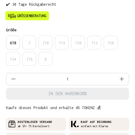
✔️ 30 Tage Rückgaberecht
auswählen
Größe
678
7
718
714
738
712
758
734
778
8
Produkt Anzahl: Gib den gewünschten Wer
IN DEN WARENKORB
Kaufe dieses Produkt und erhalte 45 TOKENZ 💰
KOSTENLOSER VERSAND
KAUF AUF RECHNUNG
ab SFr 75 Bestellwert
einfach mit Klarna