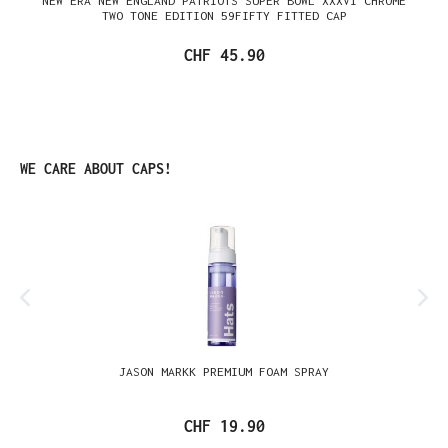
NEW ERA NEW ENGLAND PATRIOTS SUPER BOWL XXXVI CHROME
TWO TONE EDITION 59FIFTY FITTED CAP
CHF 45.90
Produktgalerie überspringen
WE CARE ABOUT CAPS!
JASON MARKK PREMIUM FOAM SPRAY
CHF 19.90