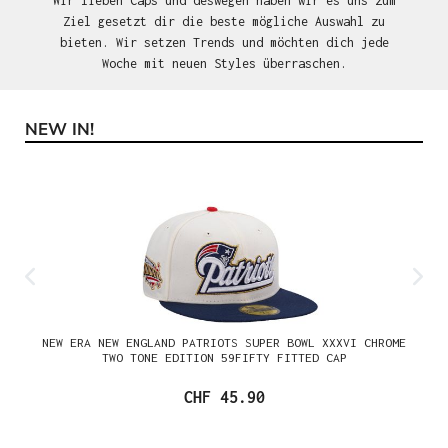
Wir lieben Caps und deswegen haben wir es uns zum
Ziel gesetzt dir die beste mögliche Auswahl zu
bieten. Wir setzen Trends und möchten dich jede
Woche mit neuen Styles überraschen.
NEW IN!
Produktgalerie überspringen
NEW ERA NEW ENGLAND PATRIOTS SUPER BOWL XXXVI CHROME
TWO TONE EDITION 59FIFTY FITTED CAP
CHF 45.90