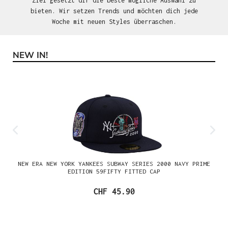
Ziel gesetzt dir die beste mögliche Auswahl zu
bieten. Wir setzen Trends und möchten dich jede
Woche mit neuen Styles überraschen.
NEW IN!
Produktgalerie überspringen
NEW ERA NEW YORK YANKEES SUBWAY SERIES 2000 NAVY PRIME
EDITION 59FIFTY FITTED CAP
CHF 45.90