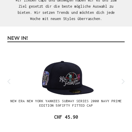
Wir lieben Caps und deswegen haben wir es uns zum
Ziel gesetzt dir die beste mögliche Auswahl zu
bieten. Wir setzen Trends und möchten dich jede
Woche mit neuen Styles überraschen.
NEW IN!
Produktgalerie überspringen
NEW ERA NEW YORK YANKEES SUBWAY SERIES 2000 NAVY PRIME
EDITION 59FIFTY FITTED CAP
CHF 45.90