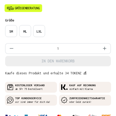
auswählen
Größe
SM
ML
LXL
Produkt Anzahl: Gib den gewünschten Wer
IN DEN WARENKORB
Kaufe dieses Produkt und erhalte 34 TOKENZ 💰
KOSTENLOSER VERSAND
KAUF AUF RECHNUNG
ab SFr 75 Bestellwert
einfach mit Klarna
TOP KUNDENSERVICE
ZURFRIEDENHEITSGARANTIE
wir sind immer für dich da!
oder Geld zurück!