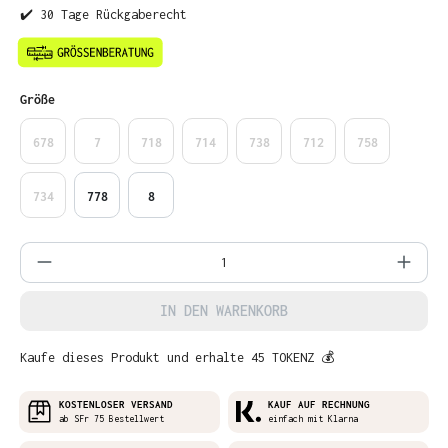
✔️ 30 Tage Rückgaberecht
auswählen
Größe
678
7
718
714
738
712
758
734
778
8
Produkt Anzahl: Gib den gewünschten Wer
IN DEN WARENKORB
Kaufe dieses Produkt und erhalte 45 TOKENZ 💰
KOSTENLOSER VERSAND
KAUF AUF RECHNUNG
ab SFr 75 Bestellwert
einfach mit Klarna