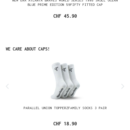
NEW ERA ATLANTA BRAVES WORLD SERIES 1995 SKULL OCEAN
BLUE PRIME EDITION 59FIFTY FITTED CAP
CHF 45.90
Produktgalerie überspringen
WE CARE ABOUT CAPS!
PARALLEL UNION TOPPERZFAMILY SOCKS 3 PAIR
CHF 18.90